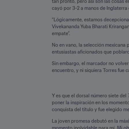
tan pronto, pero así son las cosas 
cayó por 3-2 a manos de Inglaterr
“Lógicamente, estamos decepcionado
Vivekananda Yuba Bharati Kriranga
empate”.
No en vano, la selección mexicana 
entusiastas aficionados que poblaron
Sin embargo, el marcador no volverí
encuentro, y ni siquiera Torres fue 
Y es que el dorsal número siete del 
poner la inspiración en los momento
conquista del título y fue elegido m
La joven promesa debutó en la máxim
momento inolvidable para mí. Mi obj