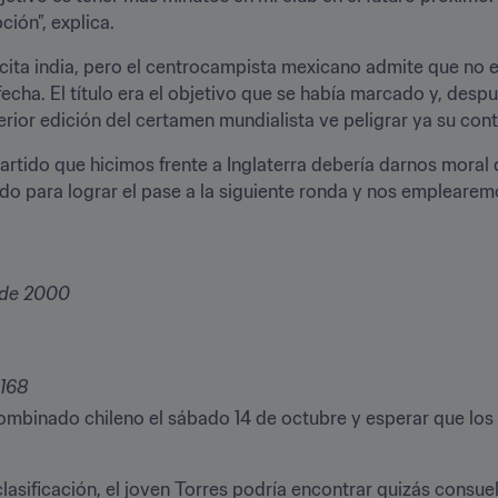
ión”, explica.
 la cita india, pero el centrocampista mexicano admite que no 
fecha. El título era el objetivo que se había marcado y, despu
erior edición del certamen mundialista ve peligrar ya su cont
rtido que hicimos frente a Inglaterra debería darnos moral d
do para lograr el pase a la siguiente ronda y nos emplearemo
o de 2000
 168
mbinado chileno el sábado 14 de octubre y esperar que los r
 clasificación, el joven Torres podría encontrar quizás consue