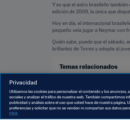
Y es que el astro brasileño también 
edición de 2009, la única que dispu
Hoy en día, el internacional brasil
pequeño veía jugar a Neymar con fre
Quién sabe, puede que el sábado, en 
brillantez de Torres y adopte al jov
Temas relacionados
Copa Mundial Sub-17 de la FIFA In
Privacidad
Utilizamos las cookies para personalizar el contenido y los anuncios, 
sociales y analizar el tráfico de nuestra web. También compartimos in
publicidad y análisis sobre el uso que usted hace de nuestra página. U
preferencias y solicitar que no se vendan ni compartan sus datos per
FIFA