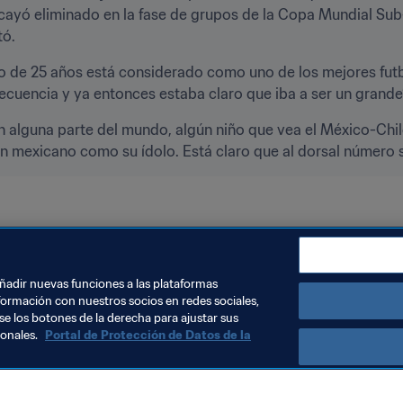
cayó eliminado en la fase de grupos de la Copa Mundial Sub-1
tó.
eño de 25 años está considerado como uno de los mejores fut
cuencia y ya entonces estaba claro que iba a ser un grande”
alguna parte del mundo, algún niño que vea el México-Chile p
en mexicano como su ídolo. Está claro que al dorsal número s
dia 2017
Chile
England
México
UEFA
Concacaf
añadir nuevas funciones a las plataformas
formación con nuestros socios en redes sociales,
se los botones de la derecha para ajustar sus
sonales.
Portal de Protección de Datos de la