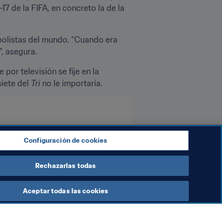
7 de la FIFA, en concreto la de la 
bolistas del mundo. “Cuando era 
, asegura.
or televisión se fije en la 
iete del 
Tri
 no le importaría.
CONMEBOL
Configuración de cookies
Rechazarlas todas
Aceptar todas las cookies