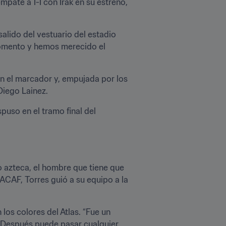
ate a 1-1 con Irak en su estreno, 
salido del vestuario del estadio 
omento y hemos merecido el 
 el marcador y, empujada por los 
Diego Lainez.
uso en el tramo final del 
to azteca, el hombre que tiene que 
CAF, Torres guió a su equipo a la 
s colores del Atlas. “Fue un 
 Después puede pasar cualquier 