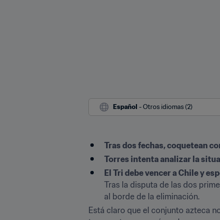
Español
 - Otros idiomas (2)
Tras dos fechas, coquetean co
Torres intenta analizar la situ
El Tri debe vencer a Chile y es
Tras la disputa de las dos pri
al borde de la eliminación.
Está claro que el conjunto azteca n