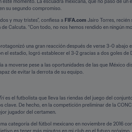
en este momento. La escuadra mexicana, que no pasó de un emp
a en su segundo compromiso.
s y muy tristes”, confiesa a 
FIFA.com
 Jairo Torres, recién 
n de Calcuta. “Con todo, no nos hemos rendido en ningún m
protagonizó una gran reacción después de verse 3-0 abajo en
 el estadio, logró establecer el 3-2 gracias a dos goles de 
a a moverse pese a las oportunidades de las que México disp
capaz de evitar la derrota de su equipo.
Tri
 es el futbolista que lleva las riendas del juego del conjun
s clave. De hecho, en la competición preliminar de la CONCA
ejor jugador del certamen.
a categoría del fútbol mexicano en noviembre de 2016 con lo
etivo es tener más minutos en mi club en el futuro próximo.