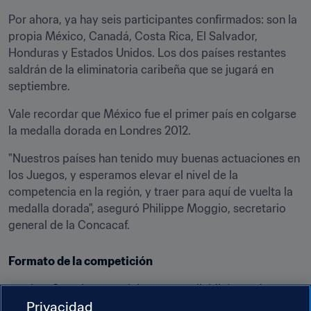
Por ahora, ya hay seis participantes confirmados: son la 
propia México, Canadá, Costa Rica, El Salvador, 
Honduras y Estados Unidos. Los dos países restantes 
saldrán de la eliminatoria caribeña que se jugará en 
septiembre.
Vale recordar que México fue el primer país en colgarse 
la medalla dorada en Londres 2012.
"Nuestros países han tenido muy buenas actuaciones en 
los Juegos, y esperamos elevar el nivel de la 
competencia en la región, y traer para aquí de vuelta la 
medalla dorada", aseguró Philippe Moggio, secretario 
general de la Concacaf.
Formato de la competición
Los 8 equipos participantes se dividirán en dos 
Privacidad
grupo de cuatro, en la que jugarán todos contra 