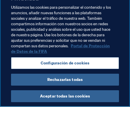
todos
Utilizamos las cookies para personalizar el contenido y los
Los dos primeros avanzarán a a semifinales
anuncios, añadir nuevas funciones a las plataformas
sociales y analizar el tráfico de nuestra web. También
Los ganadores de las semis se habrán clasificado 
compartimos información con nuestros socios en redes
para Tokio 2020
sociales, publicidad y análisis sobre el uso que usted hace
de nuestra página. Use los botones de la derecha para
ajustar sus preferencias y solicitar que no se vendan ni
Temas relacionados
compartan sus datos personales.
Portal de Protección
de Datos de la FIFA
Canada
Costa Rica
El Salvador
Honduras
Configuración de cookies
México
USA
Rechazarlas todas
Aceptar todas las cookies