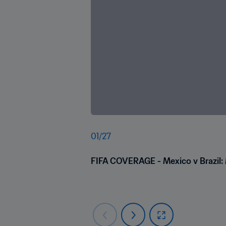
01
/
27
FIFA COVERAGE - Mexico v Brazil: M