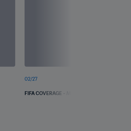
02
/
27
FIFA COVERAGE - Mexico v Brazil: Men's Football