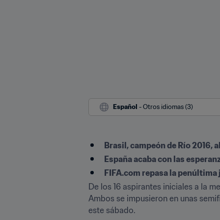
Español
 - Otros idiomas (3)
Brasil, campeón de Río 2016, al
España acaba con las esperanza
FIFA.com repasa la penúltima 
De los 16 aspirantes iniciales a la m
Ambos se impusieron en unas semifi
este sábado.