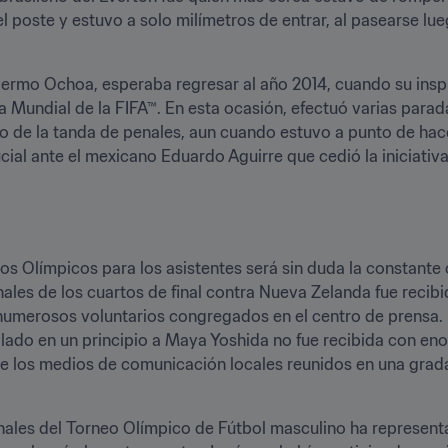
poste y estuvo a solo milímetros de entrar, al pasearse lueg
lermo Ochoa, esperaba regresar al año 2014, cuando su inspir
Mundial de la FIFA™. En esta ocasión, efectuó varias parada
o de la tanda de penales, aun cuando estuvo a punto de hace
s Olímpicos para los asistentes será sin duda la constante c
nales de los cuartos de final contra Nueva Zelanda fue reci
umerosos voluntarios congregados en el centro de prensa. De
lado en un principio a Maya Yoshida no fue recibida con eno
de los medios de comunicación locales reunidos en una grada
nales del Torneo Olímpico de Fútbol masculino ha representa