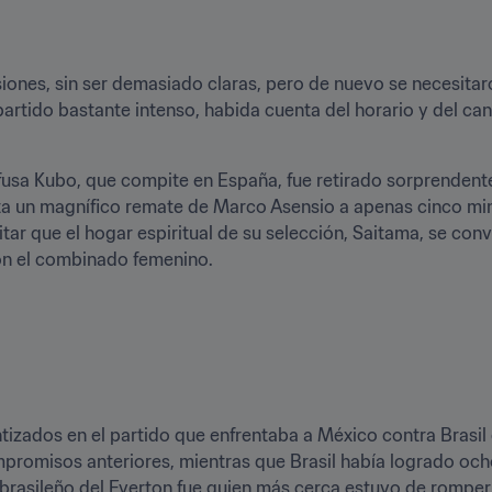
ones, sin ser demasiado claras, pero de nuevo se necesitaron
artido bastante intenso, habida cuenta del horario y del cans
efusa Kubo, que compite en España, fue retirado sorprendent
ta un magnífico remate de Marco Asensio a apenas cinco minu
vitar que el hogar espiritual de su selección, Saitama, se con
n el combinado femenino. 
tizados en el partido que enfrentaba a México contra Brasil
romisos anteriores, mientras que Brasil había logrado ocho,
 brasileño del Everton fue quien más cerca estuvo de romper 