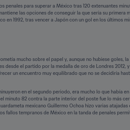
 los penales para superar a México tras 120 extenuantes minuto
mantiene las opciones de conseguir la que sería su primera 
o en 1992, tras vencer a Japón con un gol en los últimos min
rometía mucho sobre el papel y, aunque no hubiese goles, la in
es desde el partido por la medalla de oro de Londres 2012, 
ecer un encuentro muy equilibrado que no se decidiría hasta
inuyeron en el segundo periodo, era mucho lo que había en j
l minuto 82 contra la parte interior del poste fue lo más ce
guardameta mexicano Guillermo Ochoa hizo varias atajadas en 
s fallos tempranos de México en la tanda de penales permitie