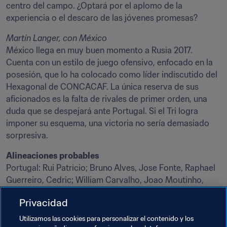
centro del campo. ¿Optará por el aplomo de la 
experiencia o el descaro de las jóvenes promesas?
Martín Langer, con México
México llega en muy buen momento a Rusia 2017. 
Cuenta con un estilo de juego ofensivo, enfocado en la 
posesión, que lo ha colocado como líder indiscutido del 
Hexagonal de CONCACAF. La única reserva de sus 
aficionados es la falta de rivales de primer orden, una 
duda que se despejará ante Portugal. Si el Tri logra 
imponer su esquema, una victoria no sería demasiado 
sorpresiva.
Alineaciones probables 
Portugal: Rui Patricio; Bruno Alves, Jose Fonte, Raphael 
Guerreiro, Cedric; William Carvalho, Joao Moutinho, 
Andre Gomes; Nani, Cristiano Ronaldo, Andre Silva
Privacidad
México: Guillermo Ochoa; Carlos Salcedo, Héctor 
Utilizamos las cookies para personalizar el contenido y los
Moreno, Néstor Araújo, Miguel Layún; Jonathan Dos 