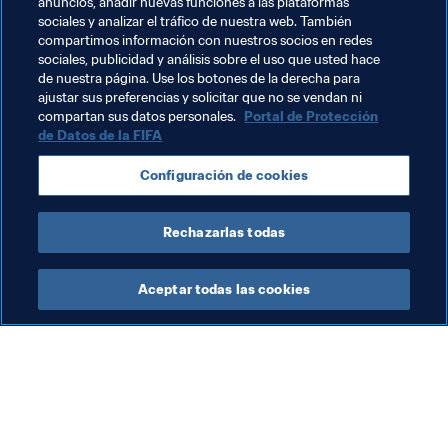
anuncios, añadir nuevas funciones a las plataformas
Santos, Héctor Herrera, Andrés Guardado; Carlos Vela, 
sociales y analizar el tráfico de nuestra web. También
compartimos información con nuestros socios en redes
Javier Hernández, Raúl Jiménez
sociales, publicidad y análisis sobre el uso que usted hace
de nuestra página. Use los botones de la derecha para
Dónde seguir los partidos
ajustar sus preferencias y solicitar que no se vendan ni
compartan sus datos personales.
Portal de Protección
de Datos de la FIFA
Temas relacionados
Configuración de cookies
México
Portugal
UEFA
Concacaf
Rechazarlas todas
Aceptar todas las cookies
La labor de la FIFA
Visite también