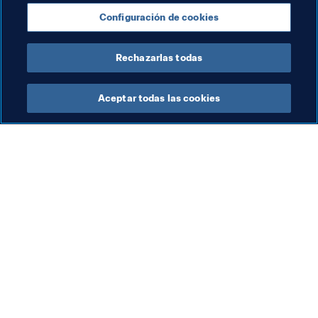
México
New Zealand
Portugal
Russia
Configuración de cookies
UEFA
Concacaf
OFC
Rechazarlas todas
Aceptar todas las cookies
La labor de la FIFA
Visite también
Legal
Todos los temas y las 
noticias relacionadas con 
Sistema de traspasos
FIFA
Fútbol femenino
Reportes y documentos
Promoción del fútbol
Fundación FIFA
Innovación
FIFA Museum
Desarrollo del talento