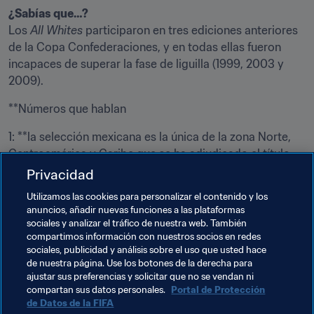
Los 
All Whites
 participaron en tres ediciones anteriores 
de la Copa Confederaciones, y en todas ellas fueron 
incapaces de superar la fase de liguilla (1999, 2003 y 
2009).
**Números que hablan
1: **la selección mexicana es la única de la zona Norte, 
Centroamérica y Caribe que se ha adjudicado el título 
de la Copa Confederaciones. México alzó el trofeo ante 
Privacidad
su público en el torneo de 1999, tras imponerse por 4-3 
Utilizamos las cookies para personalizar el contenido y los
a Brasil en una final vibrante disputada ante 110.000 
anuncios, añadir nuevas funciones a las plataformas
espectadores en el Estadio Azteca. El gol de la victoria 
sociales y analizar el tráfico de nuestra web. También
fue obra de Cuauhtémoc Blanco.
compartimos información con nuestros socios en redes
sociales, publicidad y análisis sobre el uso que usted hace
de nuestra página. Use los botones de la derecha para
ajustar sus preferencias y solicitar que no se vendan ni
Temas relacionados
compartan sus datos personales.
Portal de Protección
de Datos de la FIFA