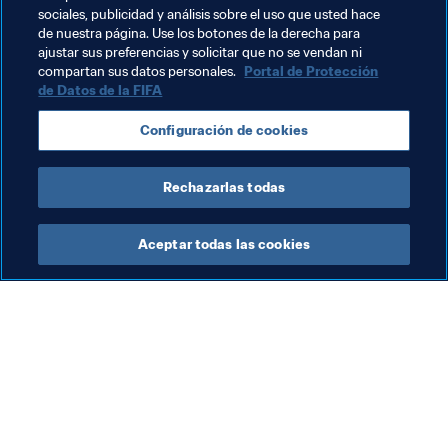
Temas relacionados
sociales, publicidad y análisis sobre el uso que usted hace
de nuestra página. Use los botones de la derecha para
ajustar sus preferencias y solicitar que no se vendan ni
Argentina
Chile
México
compartan sus datos personales.
Portal de Protección
de Datos de la FIFA
United Arab Emirates
Uruguay
AFC
Configuración de cookies
Concacaf
CONMEBOL
Rechazarlas todas
Aceptar todas las cookies
La labor de la FIFA
Visite también
Legal
Todos los temas y las 
noticias relacionadas con 
Sistema de traspasos
FIFA