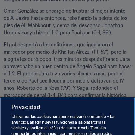
Omar González se encargó de frustrar el mejor intento 
de Al Jazira hasta entonces, rebañando la pelota de los 
pies de Ali Mabkhout, y cerca del descanso Jonathan 
Urretaviscaya hizo el 1-0 para Pachuca (0-1, 36’).
El gol despertó a los anfitriones, que igualaron el 
marcador por medio de Khalfan Alrezzi (1-1, 57’), pero la 
alegría les duró poco: tres minutos después Franco Jara 
aprovechaba un buen centro de Ángelo Sagal para hacer 
el 1-2. El propio Jara tuvo varias chances más, pero el 
tercero de Pachuca llegaría por medio del joven de 17 
años, Roberto de la Rosa (79’). Y Sagal redondeó el 
marcador de penal (1-4, 84’) para confirmar la histórica 
3ª plaza de los Tuzos.
Privacidad
Ganador del premio Alibaba Cloud del partido:
Utilizamos las cookies para personalizar el contenido y los
Jonathan Urretaviscaya
anuncios, añadir nuevas funciones a las plataformas
sociales y analizar el tráfico de nuestra web. También
compartimos información con nuestros socios en redes