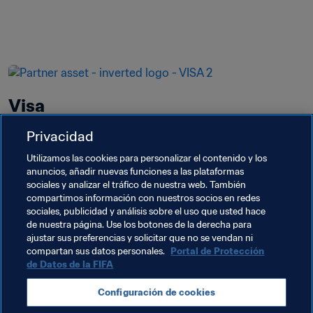
Visa
Privacidad
Visa lleva siendo uno de los socios más 
importantes de la FIFA desde 2007 y tiene los 
Utilizamos las cookies para personalizar el contenido y los
derechos exclusivos en la categoría de producto 
anuncios, añadir nuevas funciones a las plataformas
sociales y analizar el tráfico de nuestra web. También
"servicios financieros" hasta 2022.
compartimos información con nuestros socios en redes
sociales, publicidad y análisis sobre el uso que usted hace
Más información
de nuestra página. Use los botones de la derecha para
ajustar sus preferencias y solicitar que no se vendan ni
compartan sus datos personales.
Portal de Protección
de Datos de la FIFA
Configuración de cookies