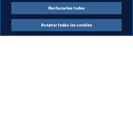
Rechazarlas todas
Última actualización
:
lunes, 29 de abril de 2024, 15:18
Aceptar todas las cookies
La labor de la FIFA
Visite también
Legal
Todos los temas y las 
noticias relacionadas con 
Sistema de traspasos
FIFA
Fútbol femenino
Reportes y documentos
Promoción del fútbol
Fundación FIFA
Innovación
FIFA Museum
Desarrollo del talento
Trabaja con nosotros
Organización de los 
torneos