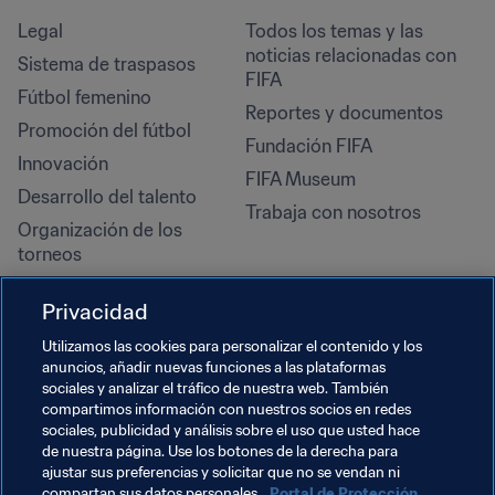
Legal
Todos los temas y las 
noticias relacionadas con 
Sistema de traspasos
FIFA
Fútbol femenino
Reportes y documentos
Promoción del fútbol
Fundación FIFA
Innovación
FIFA Museum
Desarrollo del talento
Trabaja con nosotros
Organización de los 
torneos
Sostenibilidad
Privacidad
Derechos humanos y lucha 
contra la discriminación
Utilizamos las cookies para personalizar el contenido y los
anuncios, añadir nuevas funciones a las plataformas
Salud y atención médica
sociales y analizar el tráfico de nuestra web. También
Iniciativas educativas
compartimos información con nuestros socios en redes
sociales, publicidad y análisis sobre el uso que usted hace
de nuestra página. Use los botones de la derecha para
ajustar sus preferencias y solicitar que no se vendan ni
compartan sus datos personales.
Portal de Protección