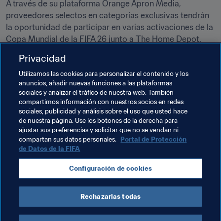
A través de su plataforma Orange Apron Media, 
proveedores selectos en categorías exclusivas tendrán 
la oportunidad de participar en varias activaciones de la 
Copa Mundial de la FIFA 26 junto a The Home Depot.
Privacidad
The Home Depot cuenta con 2.345 tiendas en Canadá, 
México y Estados Unidos con una plantilla de 465.000 
Utilizamos las cookies para personalizar el contenido y los
trabajadores.
anuncios, añadir nuevas funciones a las plataformas
sociales y analizar el tráfico de nuestra web. También
compartimos información con nuestros socios en redes
Temas relacionados
sociales, publicidad y análisis sobre el uso que usted hace
de nuestra página. Use los botones de la derecha para
ajustar sus preferencias y solicitar que no se vendan ni
Comercial
Organización
compartan sus datos personales.
Portal de Protección
de Datos de la FIFA
Copa Mundial de la FIFA 2026™
USA
Configuración de cookies
Concacaf
Canada
México
Rechazarlas todas