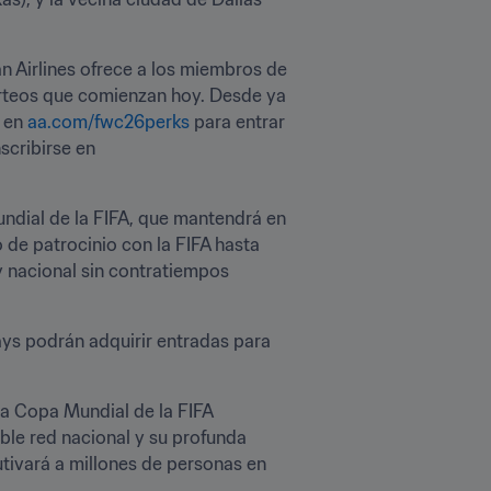
 Airlines ofrece a los miembros de 
rteos que comienzan hoy. Desde ya 
 en 
aa.com/fwc26perks
 para entrar 
en el sorteo de entradas para la final. Quienes aún no sean miembros de AAdvantage® pueden inscribirse en 
ndial de la FIFA, que mantendrá en 
de patrocinio con la FIFA hasta 
y nacional sin contratiempos 
ys podrán adquirir entradas para 
a Copa Mundial de la FIFA 
ble red nacional y su profunda 
ivará a millones de personas en 