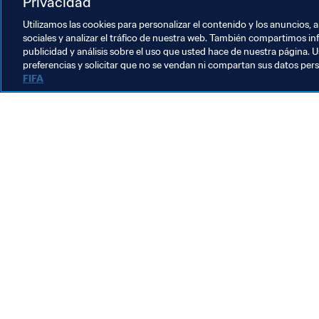
Privacidad
Utilizamos las cookies para personalizar el contenido y los anuncios, 
sociales y analizar el tráfico de nuestra web. También compartimos in
publicidad y análisis sobre el uso que usted hace de nuestra página. U
Commercial
preferencias y solicitar que no se vendan ni compartan sus datos per
FIFA
Comercial
C
Colaboraciones y medios
V
de comunicación
c
c
2