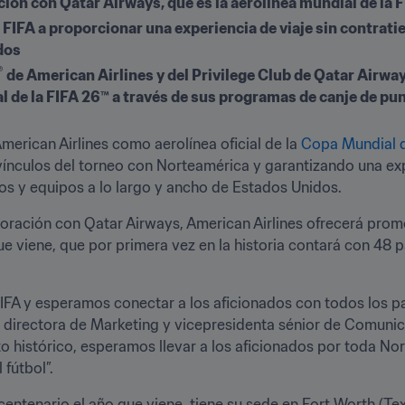
ión con Qatar Airways, que es la aerolínea mundial de la 
 FIFA a proporcionar una experiencia de viaje sin contrat
dos 
®
 de American Airlines y del Privilege Club de Qatar Airwa
l de la FIFA 26™ a través de sus programas de canje de pu
erican Airlines como aerolínea oficial de la 
Copa Mundial d
vínculos del torneo con Norteamérica y garantizando una expe
dos y equipos a lo largo y ancho de Estados Unidos.
ue viene, que por primera vez en la historia contará con 48 pa
IFA y esperamos conectar a los aficionados con todos los pa
, directora de Marketing y vicepresidenta sénior de Comunica
histórico, esperamos llevar a los aficionados por toda Nort
 fútbol”.
centenario el año que viene, tiene su sede en Fort Worth (Texa