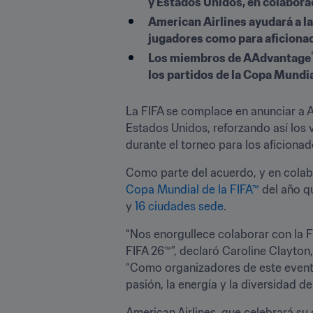
y Estados Unidos, en colaborac
American Airlines ayudará a la
jugadores como para aficiona
Los miembros de AAdvantage
los partidos de la Copa Mundia
La FIFA se complace en anunciar a Am
Estados Unidos, reforzando así los 
durante el torneo para los aficiona
Copa Mundial de la FIFA™
 del año q
y 
16 ciudades sede
. 
“Nos enorgullece colaborar con la F
FIFA 26™”, declaró Caroline Clayton
“Como organizadores de este evento 
pasión, la energía y la diversidad del
American Airlines, que celebrará su 