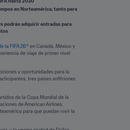
FIFA hasta 2030 
iempos en Norteamérica, tanto para 
ys podrán adquirir entradas para 
ntos
e la FIFA 26™
 en Canadá, México y 
riencia de viaje de primer nivel 
Como parte del acuerdo, y en colaboración con Qatar Airways, American Airlines ofrecerá promociones y oportunidades para la 
rticipantes, tres países anfitriones 
rtidos de la Copa Mundial de la 
ciones de American Airlines. 
eamérica para que puedan vivir la 
s), y la vecina ciudad de Dallas 