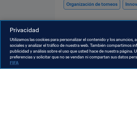
Organización de torneos
Inno
Privacidad
Utilizamos las cookies para personalizar el contenido y los anuncios, 
sociales y analizar el tráfico de nuestra web. También compartimos in
publicidad y análisis sobre el uso que usted hace de nuestra página. U
Arbitraje
preferencias y solicitar que no se vendan ni compartan sus datos per
FIFA
Arbitraje
A
Arbitraje
E
a
M
1