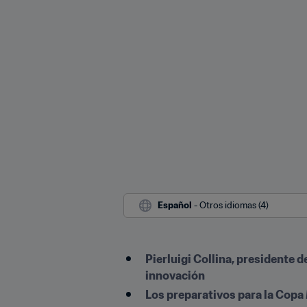
Español
 - Otros idiomas (4)
Pierluigi Collina, presidente d
innovación
Los preparativos para la Copa 