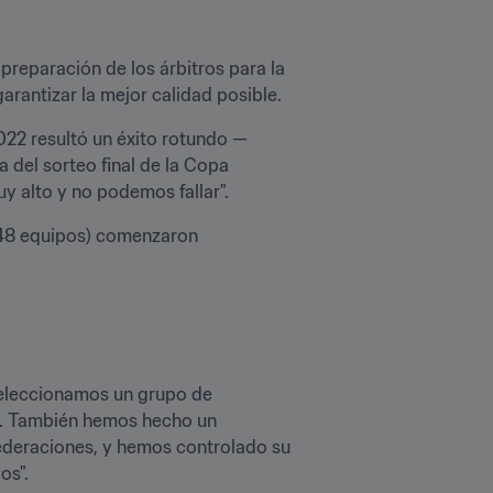
Pierluigi Collina, presidente de la Comisión de Árbitros de la FIFA, ha hablado de la concienzuda preparación de los árbitros para la 
garantizar la mejor calidad posible.
022 resultó un éxito rotundo —
 del sorteo final de la Copa 
y alto y no podemos fallar".
 48 equipos) comenzaron 
Seleccionamos un grupo de 
—. También hemos hecho un 
ederaciones, y hemos controlado su 
s".