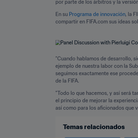
por parte de los árbitros y la versi
En su 
Programa de innovación
, la 
compartir en FIFA.com sus ideas so
"Cuando hablamos de desarrollo, siempre tratamos de identificar el problema y el reto que plantea. En este caso, y tomando el 
ejemplo de nuestra labor con la Subd
seguimos exactamente ese proceder",
de la FIFA.
"Todo lo que hacemos, y así será t
el principio de mejorar la experienci
así como para los aficionados que v
Temas relacionados