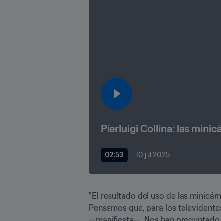
Pierluigi Collina: las min
02:53
10 jul 2025
"El resultado del uso de las minicá
Pensamos que, para los televidentes
—manifiesta—. Nos han preguntado po