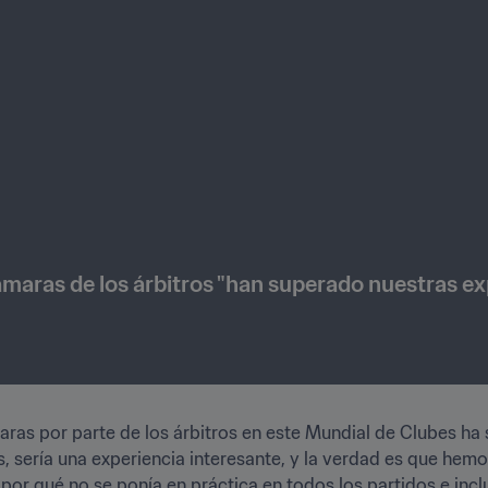
icámaras de los árbitros "han superado nuestras e
maras por parte de los árbitros en este Mundial de Clubes ha
, sería una experiencia interesante, y la verdad es que hemo
r qué no se ponía en práctica en todos los partidos e inclu