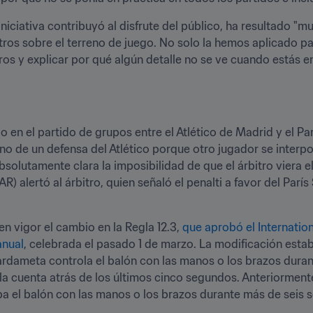
iniciativa contribuyó al disfrute del público, ha resultado "mu
ros sobre el terreno de juego. No solo la hemos aplicado par
ros y explicar por qué algún detalle no se ve cuando estás e
 en el partido de grupos entre el Atlético de Madrid y el Par
o de un defensa del Atlético porque otro jugador se interponía
solutamente clara la imposibilidad de que el árbitro viera e
AR) alertó al árbitro, quien señaló el penalti a favor del París
n vigor el cambio en la Regla 12.3, 
que aprobó el Internation
anual
, celebrada el pasado 1 de marzo. La modificación esta
ardameta controla el balón con las manos o los brazos dura
la cuenta atrás de los últimos cinco segundos. Anteriormente,
ba el balón con las manos o los brazos durante más de seis 