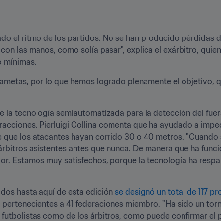
rado el ritmo de los partidos. No se han producido pérdidas 
on las manos, como solía pasar", explica el exárbitro, quien 
o mínimas. 
metas, por lo que hemos logrado plenamente el objetivo, qu
e la tecnología semiautomatizada para la detección del fuera
fracciones. Pierluigi Collina comenta que ha ayudado a impedi
e que los atacantes hayan corrido 30 o 40 metros. "Cuando 
s árbitros asistentes antes que nunca. De manera que ha func
or. Estamos muy satisfechos, porque la tecnología ha respal
ados hasta aquí de esta edición 
se designó un total de 117 pr
, pertenecientes a 41 federaciones miembro. "Ha sido un torn
 futbolistas como de los árbitros, como puede confirmar el p