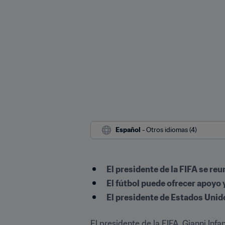
Español
 - Otros idiomas (4)
El presidente de la FIFA se re
El fútbol puede ofrecer apoyo 
El presidente de Estados Unid
El presidente de la FIFA, Gianni Inf