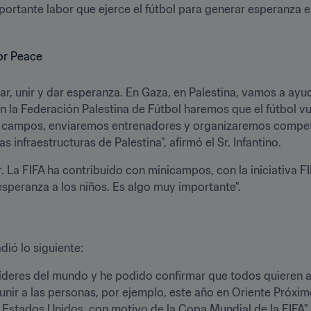
mportante labor que ejerce el fútbol para generar esperanza en
ar, unir y dar esperanza. En Gaza, en Palestina, vamos a ayud
on la Federación Palestina de Fútbol haremos que el fútbol vue
 campos, enviaremos entrenadores y organizaremos compet
s infraestructuras de Palestina", afirmó el Sr. Infantino.
. La FIFA ha contribuido con minicampos, con la iniciativa F
speranza a los niños. Es algo muy importante".
dió lo siguiente: 
íderes del mundo y he podido confirmar que todos quieren a
eunir a las personas, por ejemplo, este año en Oriente Próximo
Estados Unidos, con motivo de la Copa Mundial de la FIFA".