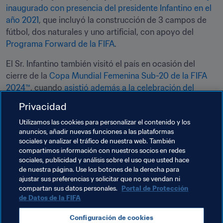
inaugurado con presencia del presidente Infantino en el 
año 2021
, que incluyó la construcción de 3 campos de 
fútbol, dos naturales y uno artificial, con apoyo del 
Programa Forward de la FIFA
.
El Sr. Infantino también visitó el país en ocasión del 
cierre de la 
Copa Mundial Femenina Sub-20 de la FIFA 
2024™
, cuando 
asistió además a la celebración del 
centenario de la Federación Colombiana de Fútbol en 
Privacidad
Bogotá
.
Utilizamos las cookies para personalizar el contenido y los
anuncios, añadir nuevas funciones a las plataformas
Temas relacionados
sociales y analizar el tráfico de nuestra web. También
compartimos información con nuestros socios en redes
sociales, publicidad y análisis sobre el uso que usted hace
Presidente de la FIFA
Federaciones miembro
de nuestra página. Use los botones de la derecha para
ajustar sus preferencias y solicitar que no se vendan ni
Organización
Colombia
CONMEBOL
compartan sus datos personales.
Portal de Protección
de Datos de la FIFA
Configuración de cookies