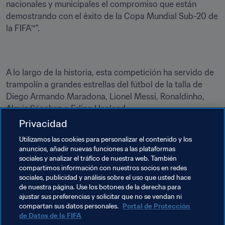
nacionales y municipales el compromiso que están 
demostrando con el éxito de la Copa Mundial Sub-20 de 
la FIFA™".
A lo largo de la historia, esta competición ha servido de 
trampolín a grandes estrellas del fútbol de la talla de 
Diego Armando Maradona, Lionel Messi, Ronaldinho, 
Alexis Sánchez o Erling Haaland.
Privacidad
Para adquirir entradas, visita 
FIFA.com/tickets
.
Utilizamos las cookies para personalizar el contenido y los
anuncios, añadir nuevas funciones a las plataformas
Temas relacionados
sociales y analizar el tráfico de nuestra web. También
compartimos información con nuestros socios en redes
sociales, publicidad y análisis sobre el uso que usted hace
Organización de torneos
Organización
Chile
de nuestra página. Use los botones de la derecha para
ajustar sus preferencias y solicitar que no se vendan ni
CONMEBOL
compartan sus datos personales.
Portal de Protección
de Datos de la FIFA