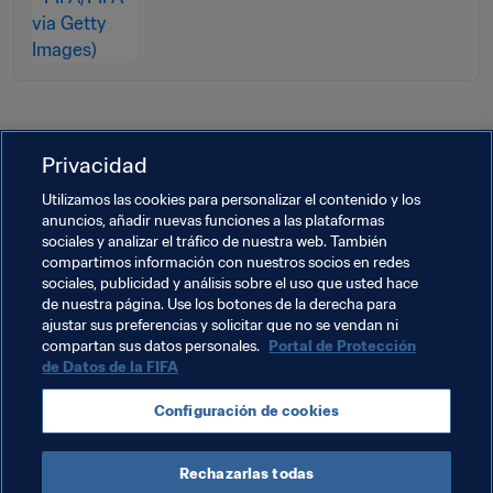
Temas relacionados
Privacidad
Utilizamos las cookies para personalizar el contenido y los
Fútbol Femenino
Congreso de la FIFA
anuncios, añadir nuevas funciones a las plataformas
sociales y analizar el tráfico de nuestra web. También
Organización
Organización
Bélgica
UEFA
compartimos información con nuestros socios en redes
sociales, publicidad y análisis sobre el uso que usted hace
Alemania
Netherlands
Brazil
CONMEBOL
de nuestra página. Use los botones de la derecha para
ajustar sus preferencias y solicitar que no se vendan ni
México
Concacaf
USA
compartan sus datos personales.
Portal de Protección
de Datos de la FIFA
Configuración de cookies
Rechazarlas todas