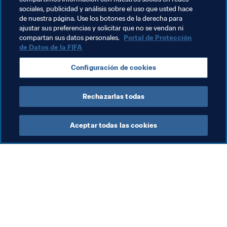
sociales, publicidad y análisis sobre el uso que usted hace
Organización
Consejo de la FIFA
Azerbaijan
de nuestra página. Use los botones de la derecha para
ajustar sus preferencias y solicitar que no se vendan ni
UEFA
Nepal
AFC
compartan sus datos personales.
Portal de Protección
de Datos de la FIFA
Configuración de cookies
Rechazarlas todas
Organisation
Aceptar todas las cookies
Fút
El
fe