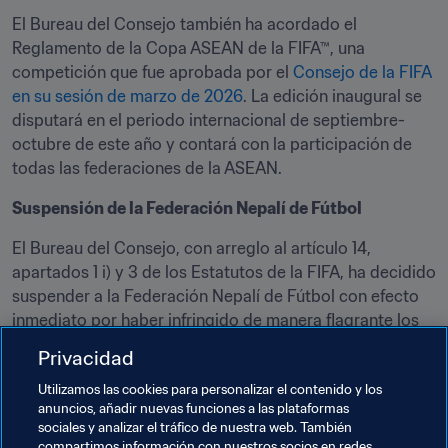
El Bureau del Consejo también ha acordado el 
Reglamento de la Copa ASEAN de la FIFA™, una 
competición que fue aprobada por el 
Consejo de la FIFA 
en su sesión de marzo de 2026
. La edición inaugural se 
disputará en el periodo internacional de septiembre-
octubre de este año y contará con la participación de 
Suspensión de la Federación Nepalí de Fútbol
El Bureau del Consejo, con arreglo al artículo 14, 
apartados 1 i) y 3 de los Estatutos de la FIFA, ha decidido 
suspender a la Federación Nepalí de Fútbol con efecto 
inmediato por haber infringido de manera flagrante los 
Estatutos de la FIFA, al constatarse una injerencia de 
Privacidad
terceros.
Utilizamos las cookies para personalizar el contenido y los
anuncios, añadir nuevas funciones a las plataformas
Temas relacionados
sociales y analizar el tráfico de nuestra web. También
compartimos información con nuestros socios en redes