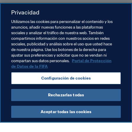
Si desean ampliar la información sobre las actividades 
Privacidad
complementarias para los aficionados en las ciudades 
anfitrionas, visiten las páginas web de los comités 
Utilizamos las cookies para personalizar el contenido y los
locales de la Copa Mundial de la FIFA 2026™.
anuncios, añadir nuevas funciones a las plataformas
sociales y analizar el tráfico de nuestra web. También
compartimos información con nuestros socios en redes
Temas relacionados
sociales, publicidad y análisis sobre el uso que usted hace
de nuestra página. Use los botones de la derecha para
ajustar sus preferencias y solicitar que no se vendan ni
Comercial
Organización
compartan sus datos personales.
Portal de Protección
de Datos de la FIFA
Copa Mundial de la FIFA 2026™
USA
Configuración de cookies
Concacaf
Canada
México
Rechazarlas todas
Aceptar todas las cookies