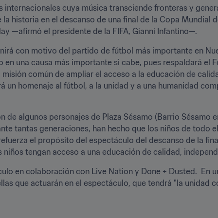
 internacionales cuya música transciende fronteras y genera
la historia en el descanso de una final de la Copa Mundial de
ay —afirmó el presidente de la FIFA, Gianni Infantino—.
 unirá con motivo del partido de fútbol más importante en Nue
o en una causa más importante si cabe, pues respaldará el Fo
 misión común de ampliar el acceso a la educación de calida
rá un homenaje al fútbol, a la unidad y a una humanidad com
ón de algunos personajes de Plaza Sésamo (Barrio Sésamo e
ante tantas generaciones, han hecho que los niños de todo 
efuerza el propósito del espectáculo del descanso de la final
os niños tengan acceso a una educación de calidad, independ
culo en colaboración con Live Nation y Done + Dusted.  En u
ellas que actuarán en el espectáculo, que tendrá "la unidad c