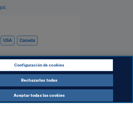
quí
. 
USA
Canada
Configuración de cookies
Rechazarlas todas
Aceptar todas las cookies
Organización
esentado la
Declaración atribuible al
presidente de la FIFA