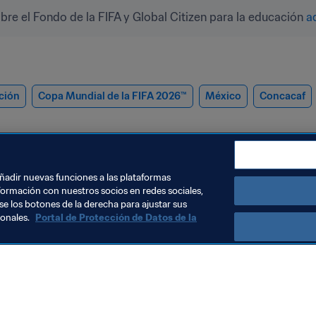
e el Fondo de la FIFA y Global Citizen para la educación 
a
ción
Copa Mundial de la FIFA 2026™
México
Concacaf
añadir nuevas funciones a las plataformas
formación con nuestros socios en redes sociales,
se los botones de la derecha para ajustar sus
sonales.
Portal de Protección de Datos de la
rganización
Organización
a directiva de la FIFA
La FIFA ha pr
antiene una reunión
Estrategia de