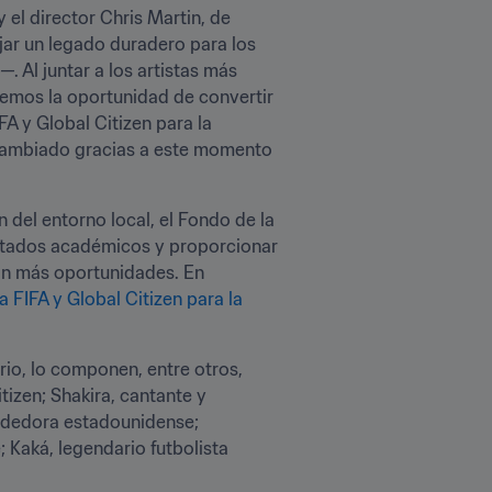
el director Chris Martin, de 
ar un legado duradero para los 
Al juntar a los artistas más 
emos la oportunidad de convertir 
 y Global Citizen para la 
cambiado gracias a este momento 
el entorno local, el Fondo de la 
ultados académicos y proporcionar 
medios para que los niños de algunas de las comunidades más desfavorecidas del mundo tengan más oportunidades. En 
 FIFA y Global Citizen para la 
rio, lo componen, entre otros, 
izen; Shakira, cantante y 
dedora estadounidense; 
Kaká, legendario futbolista 