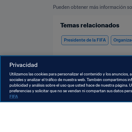
Pueden obtener más información sobr
Temas relacionados
Presidente de la FIFA
Organiza
Privacidad
Utilizamos las cookies para personalizar el contenido y los anuncios, 
sociales y analizar el tráfico de nuestra web. También compartimos in
publicidad y análisis sobre el uso que usted hace de nuestra página. U
Organización
preferencias y solicitar que no se vendan ni compartan sus datos per
FIFA
Organización
O
Organización
L
m