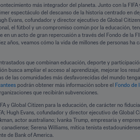
ontecimiento más integrador del planeta. Junto con la FIFA y 
imer espectáculo del descanso de la historia centrado en dej
 Evans, cofundador y director ejecutivo de Global Citizen—. 
nal, el fútbol y un compromiso común por la educación, ten
en un acto de gran repercusión a través del Fondo de la FIFA
iez años, veamos cómo la vida de millones de personas ha 
trastados que combinan educación, deporte y participación d
ción busca ampliar el acceso al aprendizaje, mejorar los res
rantees
 podrán obtener más información sobre el 
Fondo de la
organizaciones que recibirán subvenciones.
FA y Global Citizen para la educación, de carácter no fiducia
IFA; Hugh Evans, cofundador y director ejecutivo de Global Cit
man, actor australiano; Ivanka Trump, empresaria y empren
anadiense; Serena Williams, mítica tenista estadounidense; 
te de Bank of America. 