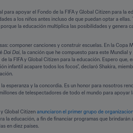
al para apoyar el Fondo de la FIFA y Global Citizen para la e
dades a los niños antes incluso de que puedan optar a ellas.
porque la educación multiplica las posibilidades y genera c
sas: componer canciones y construir escuelas. En la Copa Mu
é 
Dai Dai
, la canción que he compuesto para este Mundial y 
de la FIFA y Global Citizen para la educación. Espero que, en
ión infantil acapare todos los focos", declaró Shakira, miem
cación.
e la esperanza y la concordia. Es un honor para nosotros rend
lones de telespectadores de todo el mundo para apoyar la e
 y Global Citizen 
anunciaron
 el primer grupo de organizacio
ra la educación, a fin de financiar programas que brindarán a
s en diez países. 