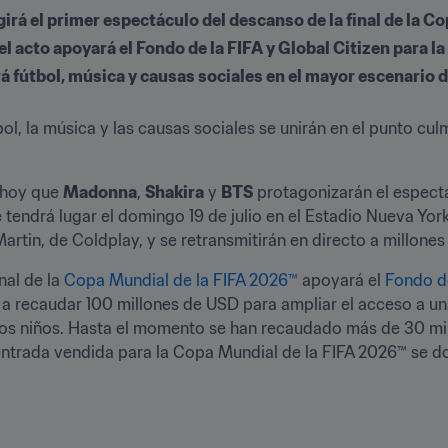
girá el primer espectáculo del descanso de la final de la C
el acto apoyará el Fondo de la FIFA y Global Citizen para l
 fútbol, música y causas sociales en el mayor escenario 
tbol, la música y las causas sociales se unirán en el punto cu
 hoy que 
Madonna
, 
Shakira
 y 
BTS
e tendrá lugar el domingo 19 de julio en el Estadio Nueva Yor
artin, de Coldplay, y se retransmitirán en directo a millone
al de la 
Copa Mundial de la FIFA 2026™
 apoyará el 
Fondo de
ra a recaudar 100 millones de USD para ampliar el acceso a un
los niños. Hasta el momento se han recaudado más de 30 mill
ntrada vendida para la Copa Mundial de la FIFA 2026™ se do