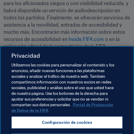
para los aficionados ciegos o con visibilidad reducida, y 
habrá disponible un servicio de audiodescripción en 
todos los partidos. Finalmente, se ofrecerán servicios de 
asistencia a la movilidad, entradas de accesibilidad y 
mucho más. Encontrarán más información sobre estos 
recursos de accesibilidad en 
Inside.FIFA.com
 o en la 
aplicación oficial de la competición de la FIFA. 
Privacidad
Temas relacionados
Utilizamos las cookies para personalizar el contenido y los
anuncios, añadir nuevas funciones a las plataformas
sociales y analizar el tráfico de nuestra web. También
Organización de torneos
Organización
compartimos información con nuestros socios en redes
sociales, publicidad y análisis sobre el uso que usted hace
Copa Mundial de la FIFA 2026™
Canada
de nuestra página. Use los botones de la derecha para
ajustar sus preferencias y solicitar que no se vendan ni
Concacaf
USA
México
compartan sus datos personales.
Portal de Protección
de Datos de la FIFA
Configuración de cookies