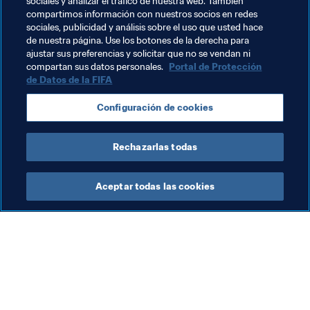
Temas relacionados
sociales y analizar el tráfico de nuestra web. También
compartimos información con nuestros socios en redes
sociales, publicidad y análisis sobre el uso que usted hace
Argentina
Chile
England
France
Brazil
de nuestra página. Use los botones de la derecha para
ajustar sus preferencias y solicitar que no se vendan ni
Alemania
Portugal
España
Netherlands
compartan sus datos personales.
Portal de Protección
de Datos de la FIFA
Cameroon
Serbia
México
Morocco
Configuración de cookies
Italy
Belarus
Vanuatu
Latvia
Rechazarlas todas
Aceptar todas las cookies
La labor de la FIFA
Visite también
Legal
Todos los temas y las 