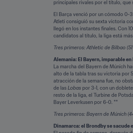
principales rivales por el título, que
El Barça venció por un cómodo 0-3 e
Atleti consiguió su sexta victoria co
llegó en los instantes finales. Con 
candidatos al título, la liga está m
Tres primeros: Athletic de Bilbao (5
Alemania: El Bayern, imparable en
La marcha del Bayern de Múnich has
alto de la tabla tras su victoria por
atracción de la semana fue, no obsta
de las 
Lobas 
por 3-1, con un doblete
resto de la liga, el Turbine de Potsd
Bayer Leverkusen por 6-0. **
Tres primeros: Bayern de Múnich (44 
Dinamarca: el Brondby se sacude e
El pasado fin de semana, después d