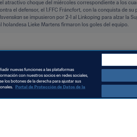
l atractivo choque del miércoles correspondiente a los cuarto
ra el defensor, el 1.FFC Fráncfort, con la conquista de su 
lsvenskan
 se impusieron por 2-1 al Linkoping para alzar la 
al holandesa Lieke Martens firmaron los goles del equipo.
a
Sweden
UEFA
añadir nuevas funciones a las plataformas
formación con nuestros socios en redes sociales,
se los botones de la derecha para ajustar sus
sonales.
Portal de Protección de Datos de la
Visite también