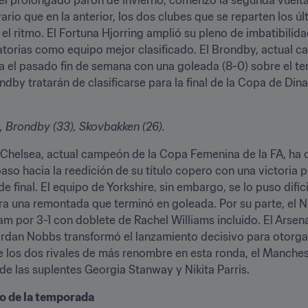
ario que en la anterior, los dos clubes que se reparten los úl
l ritmo. El Fortuna Hjorring amplió su pleno de imbatibilida
atorias como equipo mejor clasificado. El Brondby, actual ca
a el pasado fin de semana con una goleada (8-0) sobre el terc
ondby tratarán de clasificarse para la final de la Copa de D
, Brondby (33), Skovbakken (26). 
 Chelsea, actual campeón de la Copa Femenina de la FA, ha 
paso hacia la reedición de su título copero con una victoria 
e final. El equipo de Yorkshire, sin embargo, se lo puso difíc
 una remontada que terminó en goleada. Por su parte, el Nott
 por 3-1 con doblete de Rachel Williams incluido. El Arsenal 
ordan Nobbs transformó el lanzamiento decisivo para otorgar 
re los dos rivales de más renombre en esta ronda, el Manchest
de las suplentes Georgia Stanway y Nikita Parris.
o de la temporada 