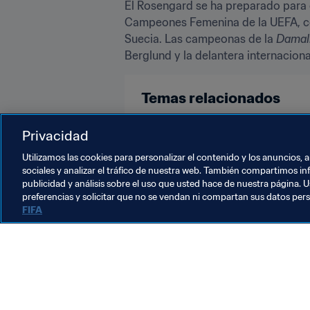
El Rosengard se ha preparado para e
Campeones Femenina de la UEFA, cont
Suecia. Las campeonas de la 
Damal
Berglund y la delantera internacion
Temas relacionados
Denmark
England
Alemani
Privacidad
Utilizamos las cookies para personalizar el contenido y los anuncios, 
sociales y analizar el tráfico de nuestra web. También compartimos in
publicidad y análisis sobre el uso que usted hace de nuestra página. U
preferencias y solicitar que no se vendan ni compartan sus datos per
FIFA
La labor de la FIFA