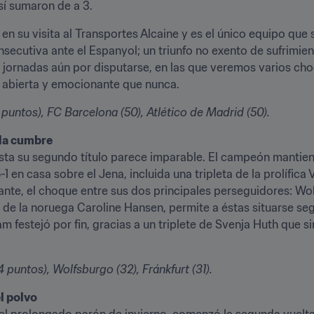
 sí sumaron de a 3.
n su visita al Transportes Alcaine y es el único equipo que s
nsecutiva ante el Espanyol; un triunfo no exento de sufrimiento
10 jornadas aún por disputarse, en las que veremos varios choq
ás abierta y emocionante que nunca.
1 puntos), FC Barcelona (50), Atlético de Madrid (50).
 la cumbre
ta su segundo título parece imparable. El campeón mantiene 
 5-1 en casa sobre el Jena, incluida una tripleta de la prolífic
nte, el choque entre sus dos principales perseguidores: Wolfs
 de la noruega Caroline Hansen, permite a éstas situarse segun
am festejó por fin, gracias a un triplete de Svenja Huth que si
puntos), Wolfsburgo (32), Fránkfurt (31). 
l polvo
el prolongado parón de invierno, comenzó la segunda vuelta 