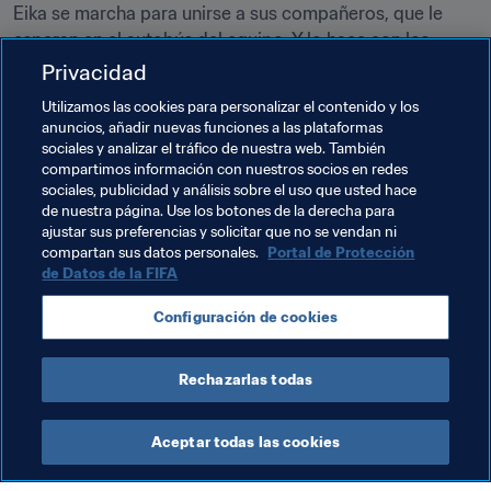
Eika se marcha para unirse a sus compañeros, que le 
esperan en el autobús del equipo. Y lo hace con los 
hombros erguidos, la cabeza bien alta y una sonrisa 
Privacidad
iluminando su rostro. Pese a la abultada derrota 
Utilizamos las cookies para personalizar el contenido y los
encajada ante Argentina, la Copa Mundial de Fútsal de la 
anuncios, añadir nuevas funciones a las plataformas
FIFA 2016 ha brindado numerosos motivos de 
sociales y analizar el tráfico de nuestra web. También
satisfacción a Egipto.
compartimos información con nuestros socios en redes
sociales, publicidad y análisis sobre el uso que usted hace
de nuestra página. Use los botones de la derecha para
ajustar sus preferencias y solicitar que no se vendan ni
Temas relacionados
compartan sus datos personales.
Portal de Protección
de Datos de la FIFA
Competiciones
Egypt
CAF
Argentina
Configuración de cookies
CONMEBOL
Rechazarlas todas
Aceptar todas las cookies