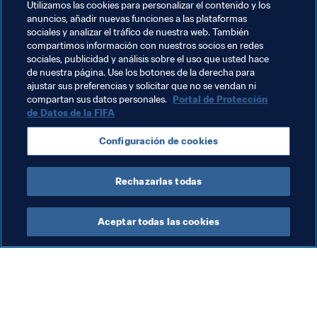
por el suizo Yan Sommer con 21. 
Utilizamos las cookies para personalizar el contenido y los
anuncios, añadir nuevas funciones a las plataformas
sociales y analizar el tráfico de nuestra web. También
compartimos información con nuestros socios en redes
sociales, publicidad y análisis sobre el uso que usted hace
de nuestra página. Use los botones de la derecha para
ajustar sus preferencias y solicitar que no se vendan ni
Temas relacionados
compartan sus datos personales.
Portal de Protección
de Datos de la FIFA
Brazil
CONMEBOL
Italy
UEFA
Senegal
Configuración de cookies
CAF
Alemania
Denmark
Rechazarlas todas
Aceptar todas las cookies
La labor de la FIFA
Visite también