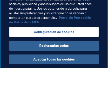
Temas relacionados
sociales, publicidad y análisis sobre el uso que usted hace
de nuestra página. Use los botones de la derecha para
ajustar sus preferencias y solicitar que no se vendan ni
Copa Mundial de Futsal de la FIFA Lituania 2021™
compartan sus datos personales.
Portal de Protección
de Datos de la FIFA
Argentina
CONMEBOL
Brazil
Portugal
Configuración de cookies
UEFA
Kazakhstan
Rechazarlas todas
Aceptar todas las cookies
La labor de la FIFA
Visite también
Legal
Todos los temas y las 
noticias relacionadas con 
Sistema de traspasos