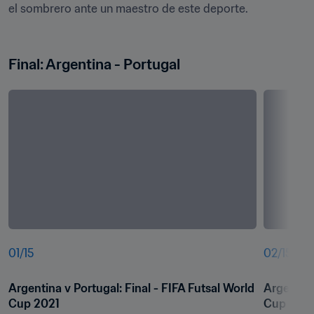
el sombrero ante un maestro de este deporte.

Final: Argentina - Portugal
01
/
15
02
/
15
Argentina v Portugal: Final - FIFA Futsal World 
Argentina
Cup 2021
Cup 202