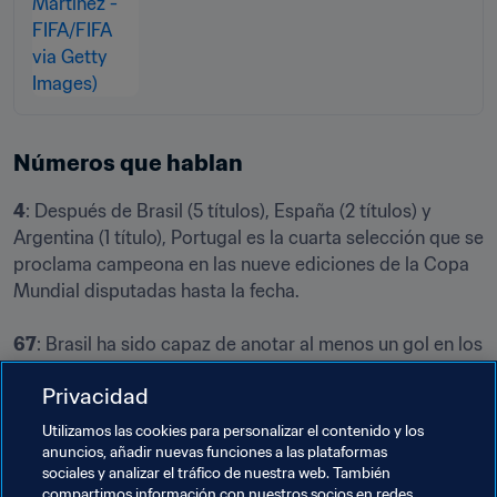
Números que hablan
4
: Después de Brasil (5 títulos), España (2 títulos) y 
Argentina (1 título), Portugal es la cuarta selección que se 
proclama campeona en las nueve ediciones de la Copa 
Mundial disputadas hasta la fecha.

67
: Brasil ha sido capaz de anotar al menos un gol en los 
67 partidos mundialistas que ha jugado. Con los cuatro 
Privacidad
tantos de hoy, Brasil suma ya 428 dianas en el certamen. 
Ninguna selección ha marcado más goles ni ha 
Utilizamos las cookies para personalizar el contenido y los
registrado más goles por partido (6,38).
anuncios, añadir nuevas funciones a las plataformas
sociales y analizar el tráfico de nuestra web. También
compartimos información con nuestros socios en redes