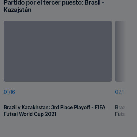
Partido por el tercer puesto: Brasil - 
Kazajstán
01
/
16
02
/
16
Brazil v Kazakhstan: 3rd Place Playoff - FIFA 
Brazil v 
Futsal World Cup 2021
Futsal W