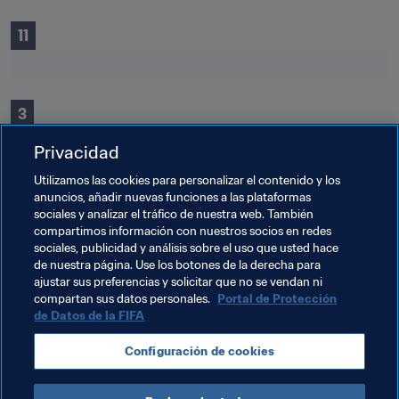
11
3
Privacidad
Utilizamos las cookies para personalizar el contenido y los
anuncios, añadir nuevas funciones a las plataformas
sociales y analizar el tráfico de nuestra web. También
compartimos información con nuestros socios en redes
Temas relacionados
sociales, publicidad y análisis sobre el uso que usted hace
de nuestra página. Use los botones de la derecha para
ajustar sus preferencias y solicitar que no se vendan ni
Algeria
Argentina
Bélgica
Brazil
compartan sus datos personales.
Portal de Protección
de Datos de la FIFA
England
France
Gabon
Alemania
Italy
Configuración de cookies
Netherlands
Norway
Portugal
España