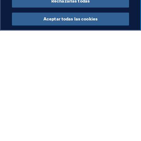
Rechazarlas todas
Aceptar todas las cookies
La labor de la FIFA
Visite también
Legal
Todos los temas y las 
noticias relacionadas con 
Sistema de traspasos
FIFA
Fútbol femenino
Reportes y documentos
Promoción del fútbol
Fundación FIFA
Innovación
FIFA Museum
Desarrollo del talento
Trabaja con nosotros
Organización de los 
torneos