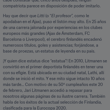
cabe constatar que, cinco años después, ningún 
compatriota parece en disposición de poder imitarlo.
Hay que decir que 
Litti
 (o “
El profesor
”, como le 
apodaban en el Ajax), puso el listón muy alto. En 25 años 
de una carrera jalonada por experiencias en los clubes 
europeos más grandes (Ajax de Ámsterdam, FC 
Barcelona o Liverpool), el cerebro finlandés encadenó 
numerosos títulos, goles y asistencias; forjándose, a 
base de proezas, un estatus de leyenda en su país.
¡Y quien dice estatus dice “estatua”! En 2010, Litmanen se 
convirtió en el primer deportista finlandés en tener una 
con su efigie. Está ubicada en su ciudad natal, Lathi, allí 
donde se inició el mito. Y ese mito sigue intacto 10 años 
más tarde… Con motivo de su 50º cumpleaños este 20 
de febrero, Jari Litmanen accedió a repasar para 
nosotros algunas páginas de su ilustre carrera. También 
habla de los éxitos de la actual selección de Finlandia, 
clasificada para la Eurocopa 2020.