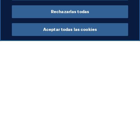
England
Finland
Netherlands
Rechazarlas todas
Aceptar todas las cookies
La labor de la FIFA
Visite también
Legal
Todos los temas y las 
noticias relacionadas con 
Sistema de traspasos
FIFA
Fútbol femenino
Reportes y documentos
Promoción del fútbol
Fundación FIFA
Innovación
FIFA Museum
Desarrollo del talento
Trabaja con nosotros
Organización de los 