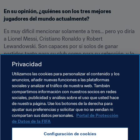
En su opinión, ¿quiénes son los tres mejores 
jugadores del mundo actualmente?
Es muy difícil mencionar solamente a tres… pero yo diría 
a Lionel Messi, Cristiano Ronaldo y Robert 
Lewandowski. Son capaces por sí solos de ganar 
partidos tanto para su club como para su selección, y lo 
llevan haciendo ya muchos años. Es increíble lo que son 
Privacidad
capaces de hacer.
Utilizamos las cookies para personalizar el contenido y los
anuncios, añadir nuevas funciones a las plataformas
¿Qué jugador actual se parecería al jugador que era 
sociales y analizar el tráfico de nuestra web. También
compartimos información con nuestros socios en redes
usted?
sociales, publicidad y análisis sobre el uso que usted hace
de nuestra página. Use los botones de la derecha para
¡Prefiero dejar la respuesta a otros!
ajustar sus preferencias y solicitar que no se vendan ni
compartan sus datos personales.
Portal de Protección
de Datos de la FIFA
Temas relacionados
Configuración de cookies