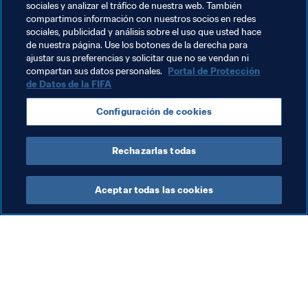
sociales y analizar el tráfico de nuestra web. También
compartimos información con nuestros socios en redes
Temas relacionados
sociales, publicidad y análisis sobre el uso que usted hace
de nuestra página. Use los botones de la derecha para
ajustar sus preferencias y solicitar que no se vendan ni
Competiciones
Concacaf
Canada
compartan sus datos personales.
Portal de Protección
de Datos de la FIFA
Costa Rica
Guyana
México
Configuración de cookies
Trinidad and Tobago
USA
Rechazarlas todas
Aceptar todas las cookies
La labor de la FIFA
Visite también
Legal
Todos los temas y las 