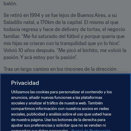
balón.
Se retiró en 1994 y se fue lejos de Buenos Aires, a su 
Saladillo natal, a 170km de la capital. El mismo al que 
todavía regresa y hace de 
delivery 
de tortas, el negocio 
familiar. “Me fui saturado del fútbol y porque quería que 
mis hijas se criaran con la tranquilidad que yo lo hice”. 
Volvió 10 años después. “Me picó el bichito, me volvió la 
pasión. Y acá estoy por la pasión”.
Tras un largo camino en los rincones de la dirección 
técnica, sin que nada lo previera está ante su gran 
Privacidad
oportunidad. Los datos dicen que Argentina nunca 
perdió en un Mundial con él estando dentro de la cancha 
Utilizamos las cookies para personalizar el contenido y los
como jugador. Está en Río para poder decir que, con él 
anuncios, añadir nuevas funciones a las plataformas
sociales y analizar el tráfico de nuestra web. También
en el banquillo, en un Torneo Olímpico tampoco.
compartimos información con nuestros socios en redes
sociales, publicidad y análisis sobre el uso que usted hace
Documentos Relacionados
de nuestra página. Use los botones de la derecha para
ajustar sus preferencias y solicitar que no se vendan ni
compartan sus datos personales.
Portal de Protección