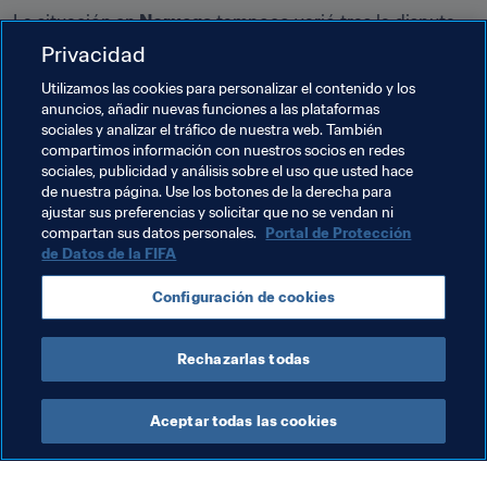
La situación en 
Noruega
 tampoco varió tras la disputa 
de la 12ª jornada: el Avaldsnes IL, que venció 6-0 al 
Privacidad
Urædd FK, sigue al frente de la clasificación, mientras 
Utilizamos las cookies para personalizar el contenido y los
que sus inmediatos perseguidores, el LSK Kvinner y el 
anuncios, añadir nuevas funciones a las plataformas
Kolbotn IL, obtuvieron sendas victorias por 2-0 sobre el 
sociales y analizar el tráfico de nuestra web. También
Klepp y el Arna-Bjørnar, respectivamente.
compartimos información con nuestros socios en redes
sociales, publicidad y análisis sobre el uso que usted hace
de nuestra página. Use los botones de la derecha para
ajustar sus preferencias y solicitar que no se vendan ni
Temas relacionados
compartan sus datos personales.
Portal de Protección
de Datos de la FIFA
England
Norway
España
Sweden
USA
Configuración de cookies
UEFA
Concacaf
Rechazarlas todas
Aceptar todas las cookies