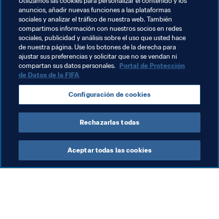
Utilizamos las cookies para personalizar el contenido y los
anuncios, añadir nuevas funciones a las plataformas
sociales y analizar el tráfico de nuestra web. También
compartimos información con nuestros socios en redes
sociales, publicidad y análisis sobre el uso que usted hace
de nuestra página. Use los botones de la derecha para
ajustar sus preferencias y solicitar que no se vendan ni
Temas relacionados
compartan sus datos personales.
Portal de Protección
de Datos de la FIFA
Alemania
England
España
Poland
Configuración de cookies
Portugal
Sweden
Rechazarlas todas
Aceptar todas las cookies
La labor de la FIFA
Visite también