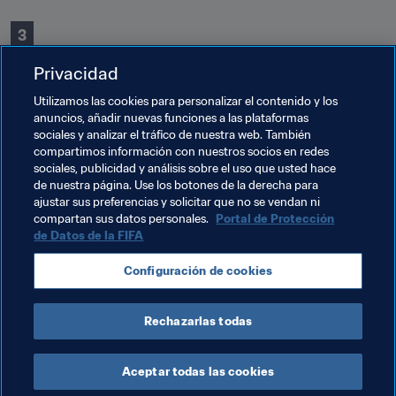
3
Privacidad
Utilizamos las cookies para personalizar el contenido y los
anuncios, añadir nuevas funciones a las plataformas
sociales y analizar el tráfico de nuestra web. También
compartimos información con nuestros socios en redes
Temas relacionados
sociales, publicidad y análisis sobre el uso que usted hace
de nuestra página. Use los botones de la derecha para
ajustar sus preferencias y solicitar que no se vendan ni
Argentina
Brazil
El Salvador
England
compartan sus datos personales.
Portal de Protección
de Datos de la FIFA
France
Alemania
México
Portugal
Configuración de cookies
España
Türkiye
Uruguay
Rechazarlas todas
Aceptar todas las cookies