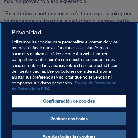
máximo provecho a esa experiencia.
“En anteriores certámenes nos faltaba experiencia y nos 
centrábamos en dejarnos la piel sobre el campo con la 
esperanza de obtener un resultado positivo”, cuenta 
Privacidad
Erceg. “Ahora somos uno de los equipos más 
Utilizamos las cookies para personalizar el contenido y los
experimentados. Disponemos por tanto de una gran 
anuncios, añadir nuevas funciones a las plataformas
arma, y espero que podamos aprovecharla. Tenemos 
sociales y analizar el tráfico de nuestra web. También
mucha experiencia y contamos con numerosas 
compartimos información con nuestros socios en redes
jugadoras que saben cómo hacer daño a nuestros 
sociales, publicidad y análisis sobre el uso que usted hace
de nuestra página. Use los botones de la derecha para
rivales”, concluye.
ajustar sus preferencias y solicitar que no se vendan ni
compartan sus datos personales.
Portal de Protección
de Datos de la FIFA
Temas relacionados
Configuración de cookies
Competiciones
New Zealand
OFC
Rechazarlas todas
Aceptar todas las cookies