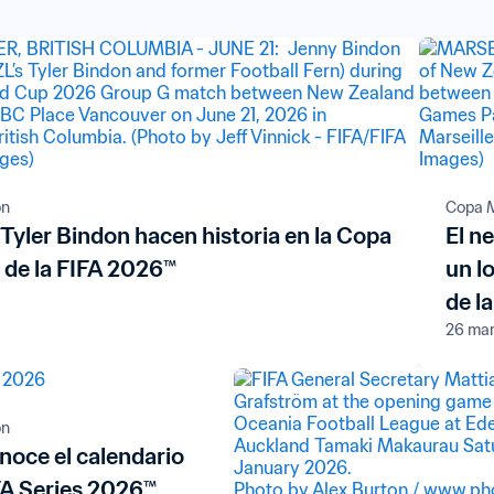
ón
Copa M
Tyler Bindon hacen historia en la Copa
El n
 de la FIFA 2026™
un l
de l
26 ma
ón
noce el calendario
FA Series 2026™