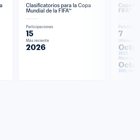
a 
Clasificatorios para la Copa 
Copa Mun
Mundial de la FIFA™
FIFA™
Participaciones
Participaci
15
7
Más reciente
Última parti
2026
Octav
2023
Mejor partic
Octav
2015, 2017, 