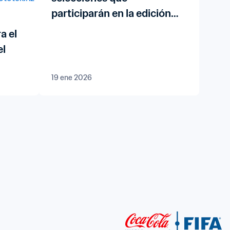
participarán en la edición
ampliada de la FIFA Series
a el
2026™
el
19 ene 2026
en
nda