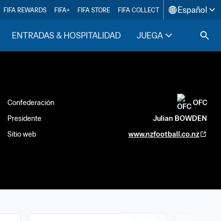
Español
FIFA REWARDS
FIFA+
FIFA STORE
FIFA COLLECT
ENTRADAS & HOSPITALIDAD
JUEGA
INSIDE F
Confederación
OFC
Presidente
Julian BOWDEN
Sitio web
www.nzfootball.co.nz