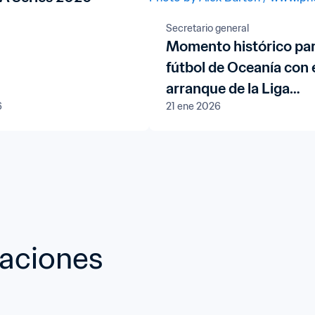
Secretario general
Momento histórico par
fútbol de Oceanía con 
arranque de la Liga
6
21 ene 2026
Profesional de la OFC 
Auckland, Nueva Zela
caciones