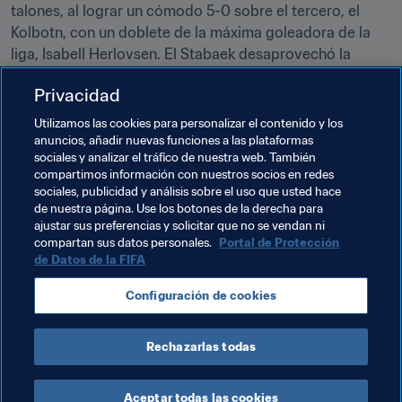
talones, al lograr un cómodo 5-0 sobre el tercero, el 
Kolbotn, con un doblete de la máxima goleadora de la 
liga, Isabell Herlovsen. El Stabaek desaprovechó la 
oportunidad de recortar distancias con el grupo de 
Privacidad
cabeza, ya que fue incapaz de pasar del empate 2-2 en 
la cancha del Uraedd, farolillo rojo. **
Utilizamos las cookies para personalizar el contenido y los
anuncios, añadir nuevas funciones a las plataformas
Los tres primeros: Avaldsnes (34 puntos), LSK Kvinner 
sociales y analizar el tráfico de nuestra web. También
(32), Kolbotn (28)
compartimos información con nuestros socios en redes
sociales, publicidad y análisis sobre el uso que usted hace
de nuestra página. Use los botones de la derecha para
ajustar sus preferencias y solicitar que no se vendan ni
Temas relacionados
compartan sus datos personales.
Portal de Protección
de Datos de la FIFA
England
Norway
Sweden
USA
UEFA
Configuración de cookies
Concacaf
Rechazarlas todas
Aceptar todas las cookies