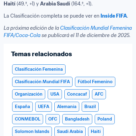
Haití
 (49.ª, +1) y 
Arabia Saudí
 (164.ª, +1).
La Clasificación completa se puede ver en 
Inside FIFA
.
La próxima edición de la 
Clasificación Mundial Femenina 
FIFA/Coca-Cola
 se publicará el 11 de diciembre de 2025.
Temas relacionados
Clasificación Femenina
Clasificación Mundial FIFA
Fútbol Femenino
Organización
USA
Concacaf
AFC
España
UEFA
Alemania
Brazil
CONMEBOL
OFC
Bangladesh
Poland
Solomon Islands
Saudi Arabia
Haiti