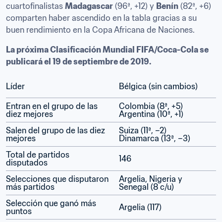
cuartofinalistas 
Madagascar
 (96ª, +12) y 
Benín
 (82ª, +6) 
comparten haber ascendido en la tabla gracias a su 
buen rendimiento en la Copa Africana de Naciones.
La próxima Clasificación Mundial FIFA/Coca-Cola se 
publicará el 19 de septiembre de 2019.
Líder
Bélgica (sin cambios)
Entran en el grupo de las 
Colombia (8ª, +5) 
diez mejores
Argentina (10ª, +1)
Salen del grupo de las diez 
Suiza (11ª, –2) 
mejores
Dinamarca (13ª, –3)
Total de partidos 
146
disputados
Selecciones que disputaron 
Argelia, Nigeria y 
más partidos
Senegal (8 c/u)
Selección que ganó más 
Argelia (117)
puntos