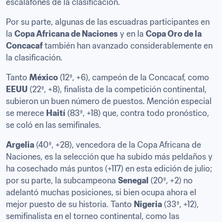
escalafones de la clasificación.
Por su parte, algunas de las escuadras participantes en 
la 
Copa Africana de Naciones
 y en la 
Copa Oro de la 
Concacaf
 también han avanzado considerablemente en 
la clasificación.
Tanto 
México
 (12ª, +6), campeón de la Concacaf, como 
EEUU
 (22ª, +8), finalista de la competición continental, 
subieron un buen número de puestos. Mención especial 
se merece 
Haití
 (83ª, +18) que, contra todo pronóstico, 
se coló en las semifinales.
Argelia
 (40ª, +28), vencedora de la Copa Africana de 
Naciones, es la selección que ha subido más peldaños y 
ha cosechado más puntos (+117) en esta edición de julio; 
por su parte, la subcampeona 
Senegal
 (20ª, +2) no 
adelantó muchas posiciones, si bien ocupa ahora el 
mejor puesto de su historia. Tanto 
Nigeria
 (33ª, +12), 
semifinalista en el torneo continental, como las 