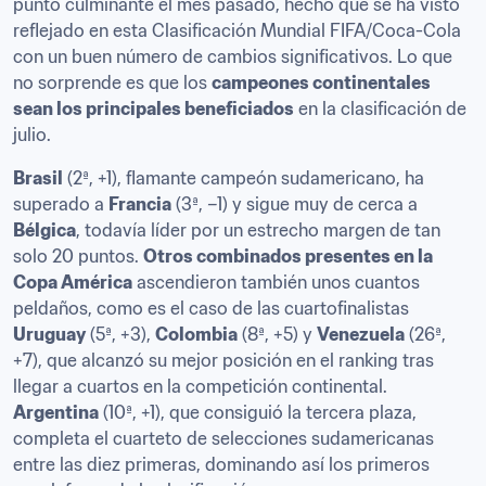
punto culminante el mes pasado, hecho que se ha visto 
reflejado en esta Clasificación Mundial FIFA/Coca-Cola 
con un buen número de cambios significativos. Lo que 
no sorprende es que los 
campeones continentales 
sean los principales beneficiados
 en la clasificación de 
julio.
Brasil
 (2ª, +1), flamante campeón sudamericano, ha 
superado a 
Francia
 (3ª, –1) y sigue muy de cerca a 
Bélgica
, todavía líder por un estrecho margen de tan 
solo 20 puntos. 
Otros combinados presentes en la 
Copa América
 ascendieron también unos cuantos 
peldaños, como es el caso de las cuartofinalistas 
Uruguay
 (5ª, +3), 
Colombia
 (8ª, +5) y 
Venezuela
 (26ª, 
+7), que alcanzó su mejor posición en el ranking tras 
llegar a cuartos en la competición continental. 
Argentina
 (10ª, +1), que consiguió la tercera plaza, 
completa el cuarteto de selecciones sudamericanas 
entre las diez primeras, dominando así los primeros 