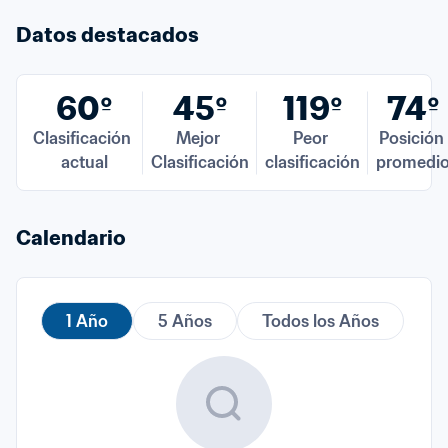
Datos destacados
60º
45º
119º
74º
Clasificación 
Mejor 
Peor 
Posición 
actual
Clasificación
clasificación
promedi
Calendario
1 Año
5 Años
Todos los Años