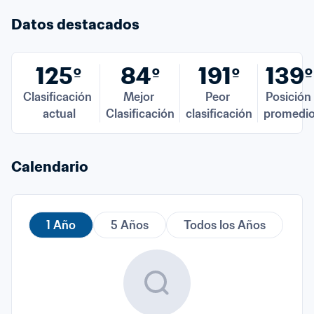
Datos destacados
125º
84º
191º
139º
Clasificación 
Mejor 
Peor 
Posición 
actual
Clasificación
clasificación
promedi
Calendario
1 Año
5 Años
Todos los Años