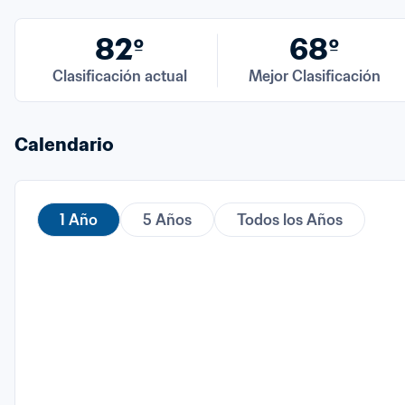
82º
68º
Clasificación actual
Mejor Clasificación
Calendario
1 Año
5 Años
Todos los Años