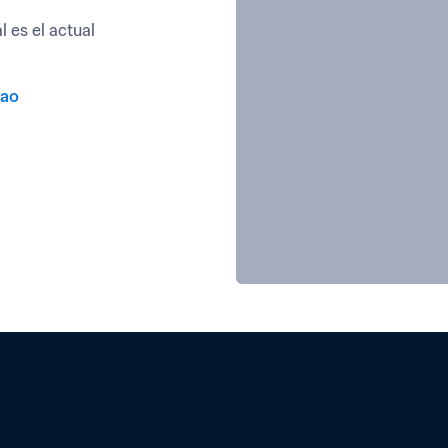
es el actual 
sao