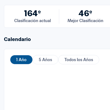
164º
46º
Clasificación actual
Mejor Clasificación
Calendario
1 Año
5 Años
Todos los Años