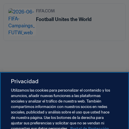
FIFA.COM
Football Unites the World
Temas relacionados
Privacidad
Utilizamos las cookies para personalizar el contenido y los
Promoción del fútbol
Organización
Algeria
anuncios, añadir nuevas funciones a las plataformas
sociales y analizar el tráfico de nuestra web. También
CAF
Sudáfrica
Tanzania
Egypt
Tunisia
compartimos información con nuestros socios en redes
sociales, publicidad y análisis sobre el uso que usted hace
Cabo Verde
Equatorial Guinea
Guinea
de nuestra página. Use los botones de la derecha para
ajustar sus preferencias y solicitar que no se vendan ni
Central African Republic
compartan sus datos personales.
Portal de Protección