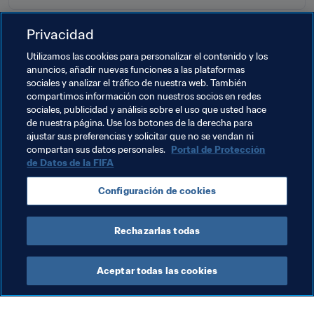
Privacidad
Temas relacionados
Utilizamos las cookies para personalizar el contenido y los
anuncios, añadir nuevas funciones a las plataformas
sociales y analizar el tráfico de nuestra web. También
Promoción del fútbol
Organización
Bulgaria
compartimos información con nuestros socios en redes
sociales, publicidad y análisis sobre el uso que usted hace
UEFA
Tanzania
CAF
Azerbaijan
de nuestra página. Use los botones de la derecha para
ajustar sus preferencias y solicitar que no se vendan ni
Mongolia
AFC
compartan sus datos personales.
Portal de Protección
de Datos de la FIFA
Configuración de cookies
Rechazarlas todas
Desarrollo del Fútbol
Aceptar todas las cookies