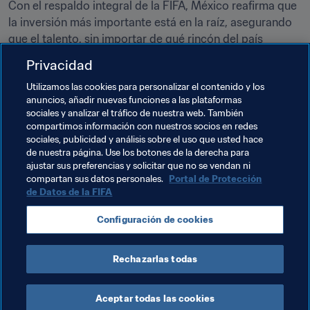
Con el respaldo integral de la FIFA, México reafirma que 
la inversión más importante está en la raíz, asegurando 
que el talento, sin importar de qué rincón del país 
provenga, tenga un escenario digno, estructurado y 
Privacidad
metodológicamente adecuado para brillar.
Utilizamos las cookies para personalizar el contenido y los
anuncios, añadir nuevas funciones a las plataformas
Temas relacionados
sociales y analizar el tráfico de nuestra web. También
compartimos información con nuestros socios en redes
sociales, publicidad y análisis sobre el uso que usted hace
Programa Forward de la FIFA
México
de nuestra página. Use los botones de la derecha para
ajustar sus preferencias y solicitar que no se vendan ni
Concacaf
compartan sus datos personales.
Portal de Protección
de Datos de la FIFA
Configuración de cookies
Rechazarlas todas
Programa Forward de la FIFA
Aceptar todas las cookies