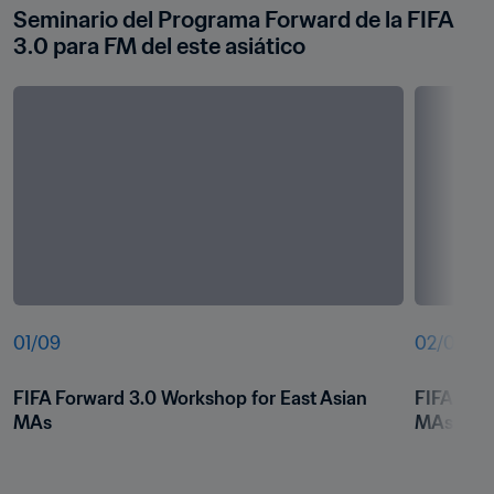
Seminario del Programa Forward de la FIFA 
3.0 para FM del este asiático
01
/
09
02
/
09
FIFA Forward 3.0 Workshop for East Asian 
FIFA Forw
MAs
MAs