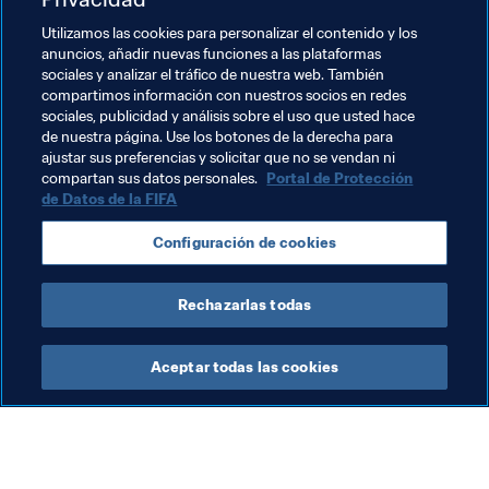
Temas relacionados
Utilizamos las cookies para personalizar el contenido y los
anuncios, añadir nuevas funciones a las plataformas
sociales y analizar el tráfico de nuestra web. También
Programa Forward de la FIFA
compartimos información con nuestros socios en redes
sociales, publicidad y análisis sobre el uso que usted hace
Presidente de la FIFA
Federaciones miembro
de nuestra página. Use los botones de la derecha para
ajustar sus preferencias y solicitar que no se vendan ni
Organización
Burundi
CAF
compartan sus datos personales.
Portal de Protección
de Datos de la FIFA
Configuración de cookies
Rechazarlas todas
Programa Forward de la FIFA
Aceptar todas las cookies