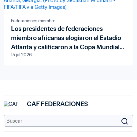
Federaciones miembro
Los presidentes de federaciones
miembro africanas elogiaron el Estadio
Atlanta y calificaron a la Copa Mundial
15 jul 2026
de la FIFA 2026™ como la "mejor de la
historia"
CAF FEDERACIONES