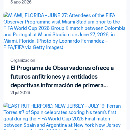
5 ago 2026
Organización
El Programa de Observadores ofrece a
futuros anfitriones y a entidades
deportivas información de primera
21 jul 2026
mano sobre la organización de la Copa
Mundial de la FIFA™