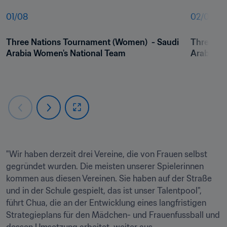
01
/
08
02
/
08
Three Nations Tournament (Women)  - Saudi 
Three Na
Arabia Women's National Team
Arabia vs
"Wir haben derzeit drei Vereine, die von Frauen selbst 
gegründet wurden. Die meisten unserer Spielerinnen 
kommen aus diesen Vereinen. Sie haben auf der Straße 
und in der Schule gespielt, das ist unser Talentpool", 
führt Chua, die an der Entwicklung eines langfristigen 
Strategieplans für den Mädchen- und Frauenfussball und 
dessen Umsetzung arbeitet, weiter aus.
