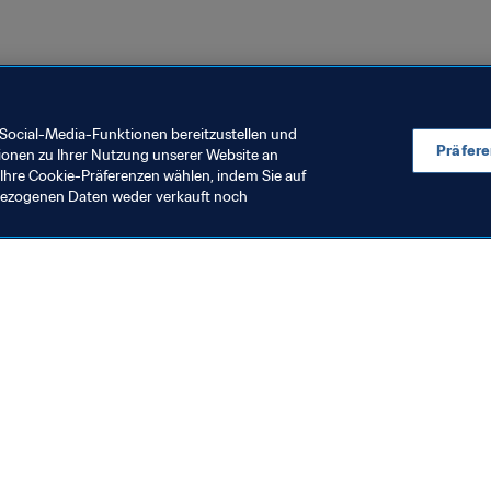
Social-Media-Funktionen bereitzustellen und
Präfer
ionen zu Ihrer Nutzung unserer Website an
Ihre Cookie-Präferenzen wählen, indem Sie auf
nbezogenen Daten weder verkauft noch
en Sie auch
chrichten und Themen
e und Dokumente
ftung
seum