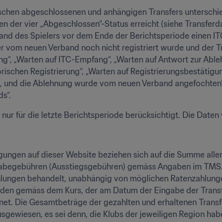
schen abgeschlossenen und anhängigen Transfers unterschieden
 der vier „Abgeschlossen“-Status erreicht (siehe Transferd
rband des Spielers vor dem Ende der Berichtsperiode einen IT
ler vom neuen Verband noch nicht registriert wurde und der T
ung“, „Warten auf ITC-Empfang“, „Warten auf Antwort zur Able
rischen Registrierung“, „Warten auf Registrierungsbestätigu
 und die Ablehnung wurde vom neuen Verband angefochten“, 
s“.
ur für die letzte Berichtsperiode berücksichtigt. Die Daten w
gungen auf dieser Website beziehen sich auf die Summe aller
abegebühren (Ausstiegsgebühren) gemäss Angaben im TMS. 
ungen behandelt, unabhängig von möglichen Ratenzahlungen
den gemäss dem Kurs, der am Datum der Eingabe der Transfer
et. Die Gesamtbeträge der gezahlten und erhaltenen Transfe
sgewiesen, es sei denn, die Klubs der jeweiligen Region hab