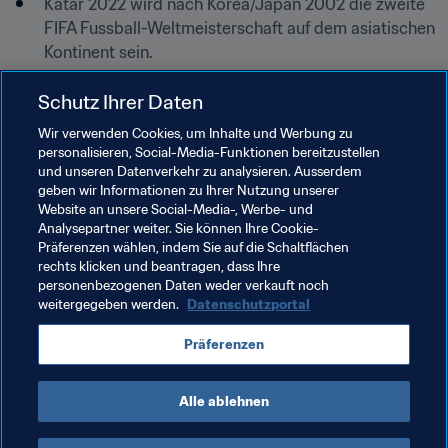
Katar 2022 wird nach Korea/Japan 2002 die zweite 
FIFA Fussball-Weltmeisterschaft auf dem asiatischen 
Kontinent sein.
Schutz Ihrer Daten
Wir verwenden Cookies, um Inhalte und Werbung zu
Verwandte Themen
personalisieren, Social-Media-Funktionen bereitzustellen
und unseren Datenverkehr zu analysieren. Ausserdem
geben wir Informationen zu Ihrer Nutzung unserer
FIFA Fussball-Weltmeisterschaft Katar 2022™
Website an unsere Social-Media-, Werbe- und
Analysepartner weiter. Sie können Ihre Cookie-
Malaysia
Cambodia
Macau
Laos
Präferenzen wählen, indem Sie auf die Schaltflächen
rechts klicken und beantragen, dass Ihre
Bhutan
Mongolia
Bangladesh
Guam
personenbezogenen Daten weder verkauft noch
weitergegeben werden.
Datenschutzportal
Brunei Darussalam
Timor-Leste
Pakistan
Präferenzen
Sri Lanka
AFC
Alle ablehnen